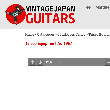
Marque
Home
»
Catalogues
»
Catalogues Teisco
»
Teisco Equip
Teisco Equipment Ad 1967
Attendez
le
Chargement
du
PDF
...
×