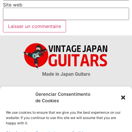
Site web
Made in Japan Guitars
© 2026 Vintage Japan Guitars
Gerenciar Consentimento
de Cookies
Clause de non-responsabilité
Ce blog est juste une source informationnelle. Beaucoup d’informations
We use cookies to ensure that we give you the best experience on our
sur les guitares MIJ sont incertaines, plus encore sont inconnues. Les
website. If you continue to use this site we will assume that you are
informations obtenues sur ce site ne peuvent être considérées ni
happy with it.
comme officielles ou légales, ni être utilisées comme preuve
d’authenticité.