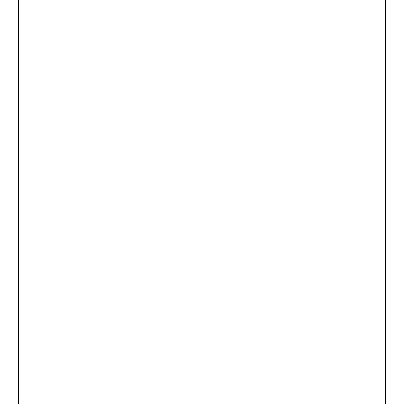
...
×