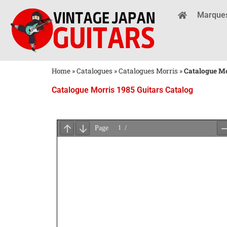
Marque
Home
»
Catalogues
»
Catalogues Morris
»
Catalogue Mo
Catalogue Morris 1985 Guitars Catalog
Attendez
le
Chargement
du
PDF
...
×