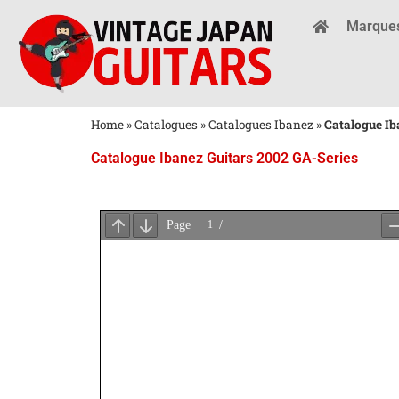
Marque
Home
»
Catalogues
»
Catalogues Ibanez
»
Catalogue Ib
Catalogue Ibanez Guitars 2002 GA-Series
Attendez
le
Chargement
du
PDF
...
×