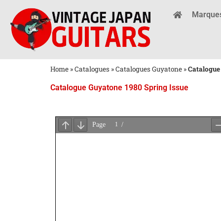
Marque
Home
»
Catalogues
»
Catalogues Guyatone
»
Catalogue
Catalogue Guyatone 1980 Spring Issue
Attendez
le
Chargement
du
PDF
...
×