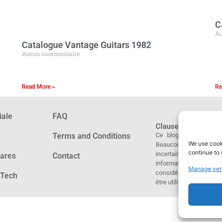
C
Au
Catalogue Vantage Guitars 1982
Aucun commentaire
Read More »
Re
iale
FAQ
Clause de non-respo
Ce blog est juste une
Terms and Conditions
We use cooki
Beaucoup d’information
continue to 
incertaines, plus en
tares
Contact
informations obtenues 
Manage ven
considérées ni comme 
 Tech
être utilisées comme pr