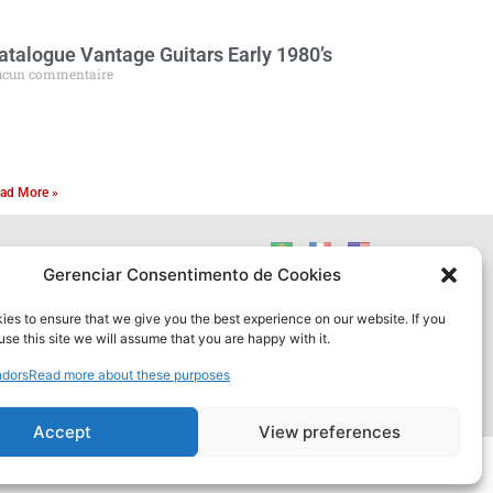
atalogue Vantage Guitars Early 1980’s
cun commentaire
ad More »
Gerenciar Consentimento de Cookies
nsabilité
 source informationnelle.
es to ensure that we give you the best experience on our website. If you
s sur les guitares MIJ sont
use this site we will assume that you are happy with it.
core sont inconnues. Les
sur ce site ne peuvent être
dors
Read more about these purposes
Soutenir
officielles ou légales, ni
euve d’authenticité.
Accept
View preferences