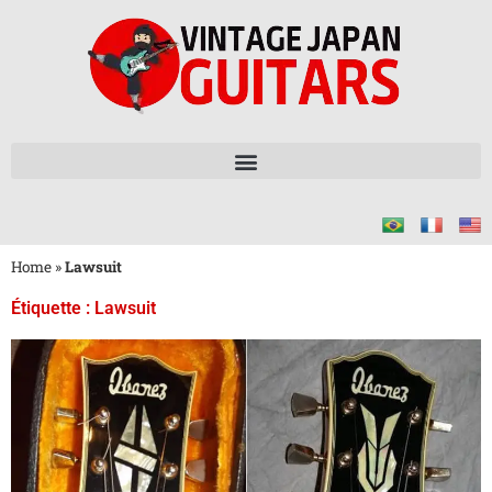
Home
»
Lawsuit
Étiquette : Lawsuit