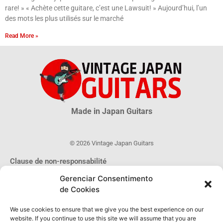
rare! » « Achète cette guitare, c’est une Lawsuit! » Aujourd’hui, l’un
des mots les plus utilisés sur le marché
Read More »
Made in Japan Guitars
© 2026 Vintage Japan Guitars
Clause de non-responsabilité
Ce blog est juste une source informationnelle. Beaucoup d’informations
Gerenciar Consentimento
sur les guitares MIJ sont incertaines, plus encore sont inconnues. Les
de Cookies
informations obtenues sur ce site ne peuvent être considérées ni
comme officielles ou légales, ni être utilisées comme preuve
d’authenticité.
We use cookies to ensure that we give you the best experience on our
website. If you continue to use this site we will assume that you are