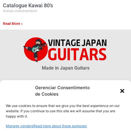
Catalogue Kawai 80’s
Aucun commentaire
Read More »
Made in Japan Guitars
© 2026 Vintage Japan Guitars
Gerenciar Consentimento
de Cookies
Clause de non-responsabilité
Ce blog est juste une source informationnelle. Beaucoup d’informations
We use cookies to ensure that we give you the best experience on our
sur les guitares MIJ sont incertaines, plus encore sont inconnues. Les
website. If you continue to use this site we will assume that you are
informations obtenues sur ce site ne peuvent être considérées ni
happy with it.
comme officielles ou légales, ni être utilisées comme preuve
d’authenticité.
Manage vendors
Read more about these purposes