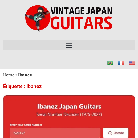
Home
»
Ibanez
Étiquette : Ibanez