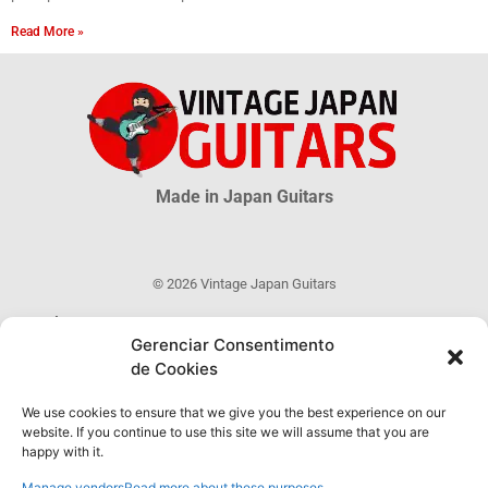
Read More »
Made in Japan Guitars
© 2026 Vintage Japan Guitars
Disclaimer
Este blog é apenas uma fonte informativa. Muitas informações sobre as
Gerenciar Consentimento
guitarras MIJ são incertas, muito mais são desconhecidas. As
de Cookies
informações obtidas através deste site NÃO possuem qualquer validade
oficial ou legal e não podem ser utilizadas como prova de autenticidade
We use cookies to ensure that we give you the best experience on our
de qualquer produto.
website. If you continue to use this site we will assume that you are
happy with it.
Manage vendors
Read more about these purposes