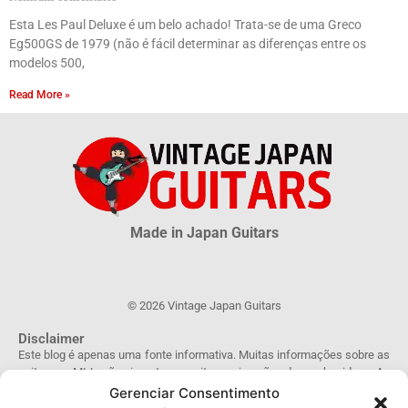
Esta Les Paul Deluxe é um belo achado! Trata-se de uma Greco
Eg500GS de 1979 (não é fácil determinar as diferenças entre os
modelos 500,
Read More »
Made in Japan Guitars
© 2026 Vintage Japan Guitars
Disclaimer
Este blog é apenas uma fonte informativa. Muitas informações sobre as
guitarras MIJ são incertas, muito mais são desconhecidas. As
informações obtidas através deste site NÃO possuem qualquer validade
Gerenciar Consentimento
oficial ou legal e não podem ser utilizadas como prova de autenticidade