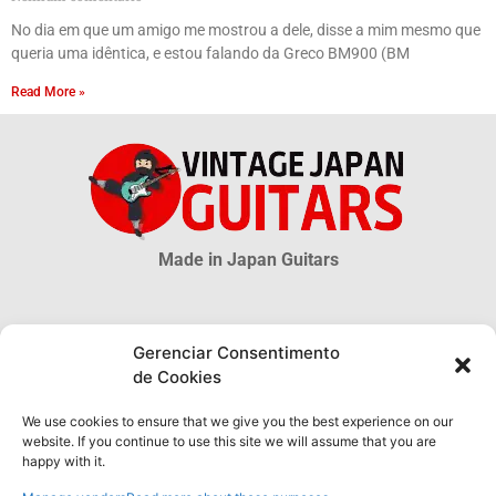
No dia em que um amigo me mostrou a dele, disse a mim mesmo que
queria uma idêntica, e estou falando da Greco BM900 (BM
Read More »
Made in Japan Guitars
© 2026 Vintage Japan Guitars
Gerenciar Consentimento
de Cookies
Disclaimer
Este blog é apenas uma fonte informativa. Muitas informações sobre as
We use cookies to ensure that we give you the best experience on our
guitarras MIJ são incertas, muito mais são desconhecidas. As
website. If you continue to use this site we will assume that you are
informações obtidas através deste site NÃO possuem qualquer validade
happy with it.
oficial ou legal e não podem ser utilizadas como prova de autenticidade
de qualquer produto.