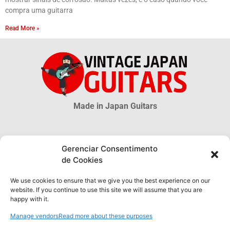
compra uma guitarra
Read More »
Made in Japan Guitars
© 2026 Vintage Japan Guitars
Gerenciar Consentimento
de Cookies
Disclaimer
Este blog é apenas uma fonte informativa. Muitas informações sobre as
We use cookies to ensure that we give you the best experience on our
guitarras MIJ são incertas, muito mais são desconhecidas. As
website. If you continue to use this site we will assume that you are
informações obtidas através deste site NÃO possuem qualquer validade
happy with it.
oficial ou legal e não podem ser utilizadas como prova de autenticidade
de qualquer produto.
Manage vendors
Read more about these purposes