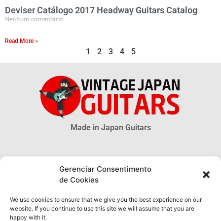
Deviser Catálogo 2017 Headway Guitars Catalog
Nenhum comentário
Read More »
1
2
3
4
5
Made in Japan Guitars
© 2026 Vintage Japan Guitars
Gerenciar Consentimento
de Cookies
Disclaimer
Este blog é apenas uma fonte informativa. Muitas informações sobre as
We use cookies to ensure that we give you the best experience on our
guitarras MIJ são incertas, muito mais são desconhecidas. As
website. If you continue to use this site we will assume that you are
informações obtidas através deste site NÃO possuem qualquer validade
happy with it.