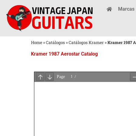
Marcas
Home
»
Catálogos
»
Catálogos Kramer
»
Kramer 1987 A
Kramer 1987 Aerostar Catalog
Aguarde
o
Carregamento
do
PDF
...
×