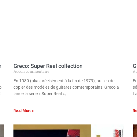
n
Greco: Super Real collection
G
Aucun commentaire
Au
En 1980 (plus précisément à la fin de 1979), au lieu de
En
o
copier des modèles de guitares comtemporains, Greco a
sé
t
lancé la série « Super Real »,
La
Read More »
Re